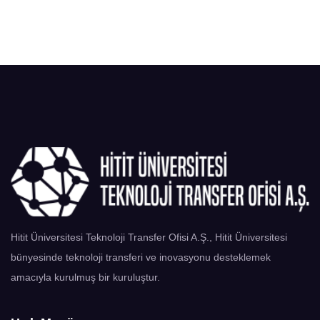
Hitit Üniversitesi Teknoloji Transfer Ofisi A.Ş., Hitit Üniversitesi
bünyesinde teknoloji transferi ve inovasyonu desteklemek
amacıyla kurulmuş bir kuruluştur.