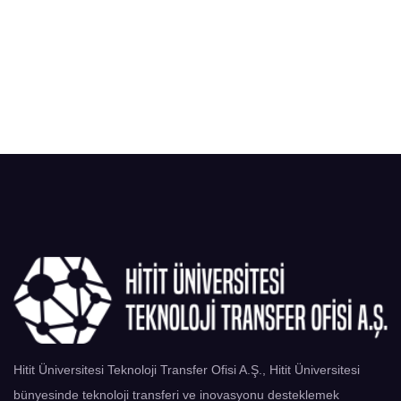
Hitit Üniversitesi Teknoloji Transfer Ofisi A.Ş., Hitit Üniversitesi
bünyesinde teknoloji transferi ve inovasyonu desteklemek