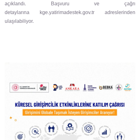
açıklandı. Başvuru ve çağrı
detaylarına kge.yatirimadestek.gov.tr adreslerinden
ulaşılabiliyor.