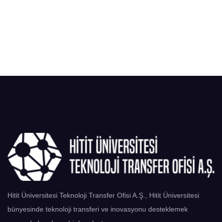
Hitit Üniversitesi Teknoloji Transfer Ofisi A.Ş., Hitit Üniversitesi
bünyesinde teknoloji transferi ve inovasyonu desteklemek