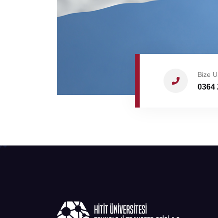
Bize U
0364 