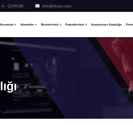
No: 4 - ÇORUM
info@ttoas.com
Kurumsal
+
Hizmetler
+
Birimlerimiz
+
Patentlerimiz
+
Araştırmacı Kataloğu
Form
ığı