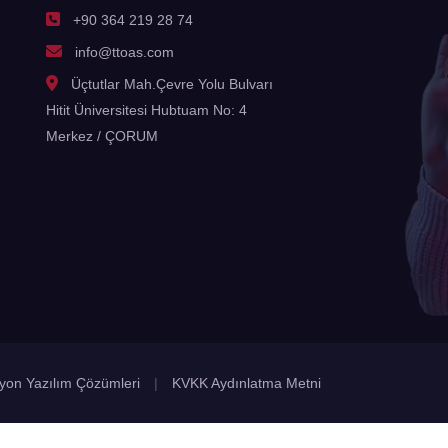
+90 364 219 28 74
info@ttoas.com
Üçtutlar Mah.Çevre Yolu Bulvarı
Hitit Üniversitesi Hubtuam No: 4
Merkez / ÇORUM
zyon Yazılım Çözümleri
|
KVKK Aydınlatma Metni