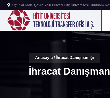
Üçtutlar Mah. Çevre Yolu Bulvarı Hitit Üniversitesi Hubtuam 
Anasayfa
/
İhracat Danışmanlığı
İhracat Danışmanl