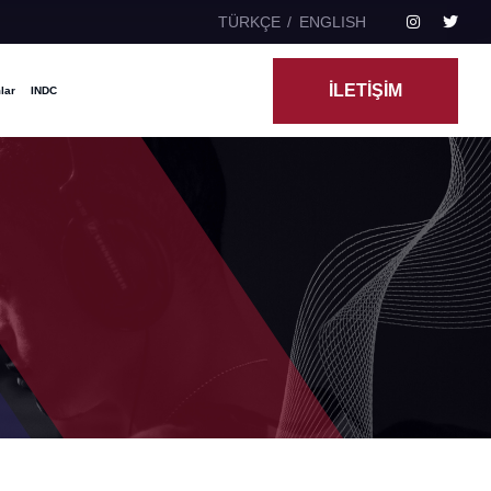
TÜRKÇE
ENGLISH
İLETİŞİM
lar
INDC