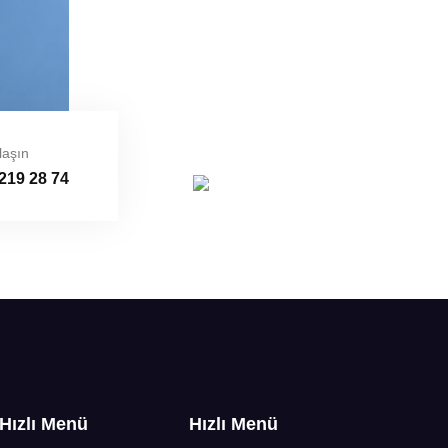
laşın
219 28 74
Hızlı Menü
Hızlı Menü